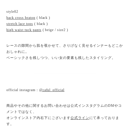
style02
back cross bratop
( black )
stretch lace tops
( black )
high waist tuck pants
( beige / size2 )
レースの隙間から肌を覗かせて、さりげなく見せるインナーもどこか
おしゃれに。
ベーシックさを残しつつ、いい女の要素も残したスタイリング。
official instagram：
@caful_official
商品やその他に関するお問い合わせは公式インスタグラムのDMやコ
メントではなく、
オンラインストア内右下にございます
公式ライン
にて承っておりま
す。