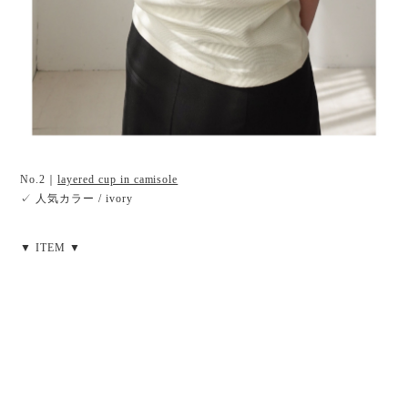
No.2｜
layered cup in camisole
✓ 人気カラー / ivory
▼ ITEM ▼