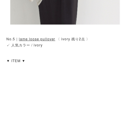
No.5｜
lame loose pullover
〈 ivory 残り2点 〉
✓ 人気カラー / ivory
▼ ITEM ▼