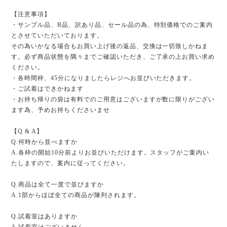
【注意事項】
・サンプル品、B品、訳あり品、セール品の為、特別価格でのご案内
とさせていただいております。
その為いかなる場合もお買い上げ後の返品、交換は一切致しかねま
す。必ず商品状態を隅々までご確認いただき、ご了承の上お買い求め
ください。
・各時間枠、45分になりましたらレジへお並びいただきます。
・ご試着はできかねます
・お持ち帰りの袋は有料でのご用意はございますが数に限りがござい
ます為、予めお持ちくださいませ
【Q & A】
Q.何時から並べますか
A.各枠の開始10分前よりお並びいただけます。スタッフがご案内い
たしますので、案内に従ってください。
Q.商品は全て一度で並びますか
A.1部からほぼ全ての商品が陳列されます。
Q.試着室はありますか
A.試着室はございません