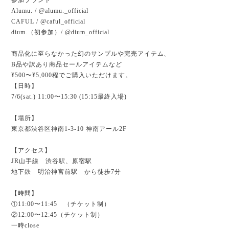
Alumu. / @alumu._official
CAFUL / @caful_official
dium.（初参加）/ @dium_official
商品化に至らなかった幻のサンプルや完売アイテム、
B品や訳あり商品セールアイテムなど
¥500〜¥5,000程でご購入いただけます。
【日時】
7/6(sat.) 11:00〜15:30 (15:15最終入場)
【場所】
東京都渋谷区神南1-3-10 神南アール2F
【アクセス】
JR山手線 渋谷駅、原宿駅
地下鉄 明治神宮前駅 から徒歩7分
【時間】
①11:00〜11:45 （チケット制）
②12:00〜12:45（チケット制）
一時close