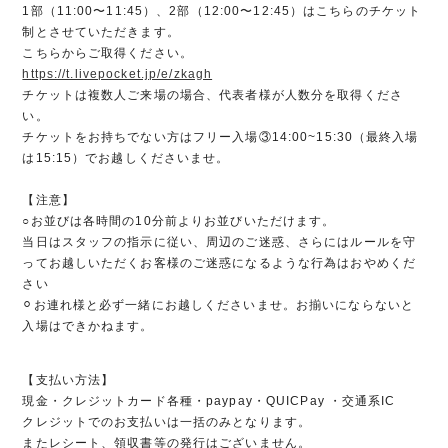
1部（11:00〜11:45）、2部（12:00〜12:45）はこちらのチケット
制とさせていただきます。
こちらからご取得ください。
https://t.livepocket.jp/e/zkagh
チケットは複数人ご来場の場合、代表者様が人数分を取得くださ
い。
チケットをお持ちでない方はフリー入場③14:00~15:30（最終入場
は15:15）でお越しくださいませ。
【注意】
○お並びは各時間の10分前よりお並びいただけます。
当日はスタッフの指示に従い、周辺のご迷惑、さらにはルールを守
ってお越しいただくお客様のご迷惑になるような行為はおやめくだ
さい
⚪︎お連れ様と必ず一緒にお越しくださいませ。お揃いにならないと
入場はできかねます。
【支払い方法】
現金・クレジットカード各種・paypay・QUICPay ・交通系IC
クレジットでのお支払いは一括のみとなります。
またレシート、領収書等の発行はございません。