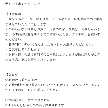
予めご了承くださいませ。
【注意事項】
・サンプル品、B品、訳あり品、セール品の為、特別価格でのご案内
とさせていただいております。
その為いかなる場合もお買い上げ後の返品、交換は一切致しかねま
す。必ず商品状態を隅々までご確認いただき、ご了承の上お買い求
めください。
・各時間枠、45分になりましたらレジへお並びいただきます。
・ご試着はできかねます
・お持ち帰りの袋は有料でのご用意はございますが数に限りがござ
います為、予めお持ちくださいませ
【Q & A】
Q.何時から並べますか
A.各枠の開始10分前よりお並びいただけます。スタッフがご案内い
たしますので、案内に従ってください。
Q.商品は全て一度で並びますか
A.1部からほぼ全ての商品が陳列されます。