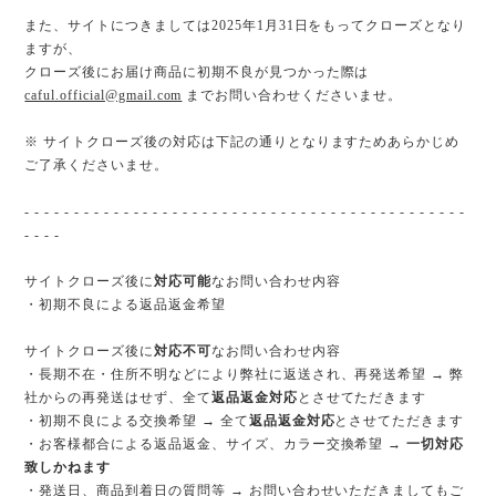
また、サイトにつきましては2025年1月31日をもってクローズとなり
ますが、
クローズ後にお届け商品に初期不良が見つかった際は
caful.official@gmail.com
までお問い合わせくださいませ。
※ サイトクローズ後の対応は下記の通りとなりますためあらかじめ
ご了承くださいませ。
- - - - - - - - - - - - - - - - - - - - - - - - - - - - - - - - - - - - - - - - - - - - -
- - - -
サイトクローズ後に
対応可能
なお問い合わせ内容
・初期不良による返品返金希望
サイトクローズ後に
対応不可
なお問い合わせ内容
・長期不在・住所不明などにより弊社に返送され、再発送希望 → 弊
社からの再発送はせず、全て
返品返金対応
とさせてただきます
・初期不良による交換希望 → 全て
返品返金対応
とさせてただきます
・お客様都合による返品返金、サイズ、カラー交換希望 →
一切対応
致しかねます
・発送日、商品到着日の質問等 → お問い合わせいただきましてもご