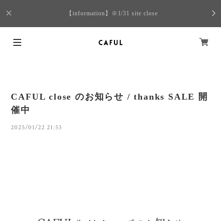
【information】※1/31 site close
CAFUL close のお知らせ / thanks SALE 開
催中
2025/01/22 21:53