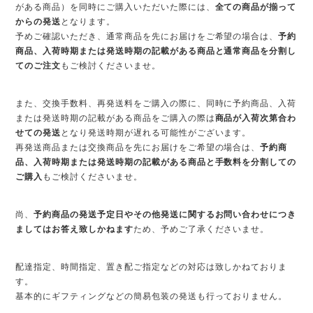
がある商品）を同時にご購入いただいた際には、
全ての商品が揃って
からの発送
となります。
予めご確認いただき、通常商品を先にお届けをご希望の場合は、
予約
商品、入荷時期または発送時期の記載がある商品と通常商品を分割し
てのご注文
もご検討くださいませ。
また、交換手数料、再発送料をご購入の際に、同時に予約商品、入荷
または発送時期の記載がある商品をご購入の際は
商品が入荷次第合わ
せての発送
となり発送時期が遅れる可能性がございます。
再発送商品または交換商品を先にお届けをご希望の場合は、
予約商
品、入荷時期または発送時期の記載がある商品
と手数料を分割しての
ご購入
もご検討くださいませ。
尚、
予約商品の発送予定日やその他発送に関するお問い合わせにつき
ましては
お答え致しかねます
ため、予めご了承くださいませ。
配達指定、時間指定、置き配ご指定などの対応は致しかねておりま
す。
基本的にギフティングなどの簡易包装の発送も行っておりません。