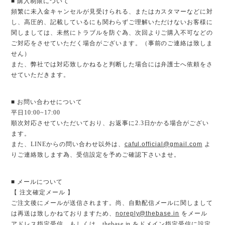
■ 購入制限について
頻繁に未入金キャンセルが見受けられる、またはカスタマーなどに対
し、高圧的、記載しているにも関わらずご理解いただけないお客様に
関しましては、未然にトラブルを防ぐ為、次回よりご購入不可などの
ご対応をさせていただく場合がございます。（事前のご連絡は致しま
せん）
また、弊社では対応致しかねると判断した場合には弁護士へ依頼をさ
せていただきます。
■ お問い合わせについて
平日10:00~17:00
順次対応させていただいており、お返事に2.3日かかる場合がござい
ます。
また、LINEからの問い合わせ以外は、
caful.official@gmail.com
よ
りご連絡致します為、受信設定を予めご確認下さいませ。
■ メールについて
【 注文確定メール 】
ご注文後にメールが送信されます。尚、自動配信メールに関しまして
は再送は致しかねておりますため、
noreply@thebase.in
をメール
アドレス指定受信、もしくは、thebase.in をドメイン指定受信に設定