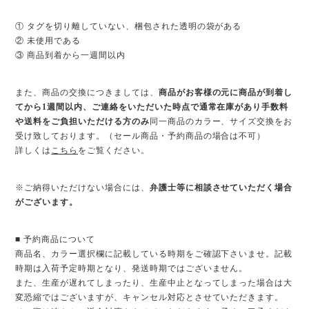
① タグを切り離していない、梱包された透明の袋がある
② 未使用である
③ 商品到着から一週間以内
また、商品の交換につきましては、
商品がお客様の元に商品が到着し
てから1週間以内、ご連絡をいただいた時点で通常在庫があり手数料
や送料をご負担いただける方のみ
同一商品のカラー、サイズ交換をお
受け致しております。（セール商品・予約商品の場合は不可）
詳しくは
こちら
をご覧ください。
※ご納得いただけない場合には、
弁護士等に相談させていただく場合
がございます。
■ 予約商品について
商品名、カラー選択欄に記載している時期をご確認下さいませ。記載
時期は入荷予定時期となり、発送時期ではございません。
また、生産が遅れてしまったり、生産中止となってしまった場合は大
変恐縮ではございますが、キャンセル対応とさせていただきます。